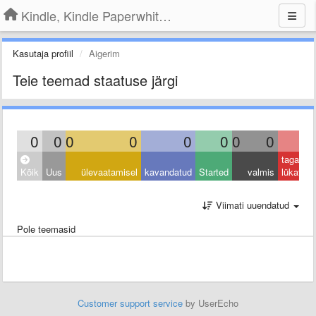
Kindle, Kindle Paperwhite, Kindle Voyage
Kasutaja profiil
Aigerim
Teie teemad staatuse järgi
0
0
0
0
0
0
0
0
0
tagasi
Kõik
Uus
ülevaatamisel
kavandatud
Started
valmis
lükatud
Viimati uuendatud
Pole teemasid
Customer support service
by UserEcho