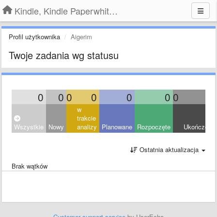
Kindle, Kindle Paperwhite, Kindle Voyage
Profil użytkownika
Aigerim
Twoje zadania wg statusu
0
0
0
0
0
0
0
0
w
trakcie
Wszystkie
Nowy
analizy
Planowane
Rozpoczęte
Ukończony
Ostatnia aktualizacja
Brak wątków
Customer support service
by UserEcho