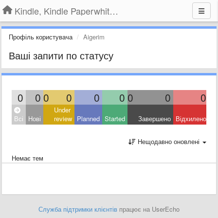
Kindle, Kindle Paperwhite, Kindle Voyage
Профіль користувача
Aigerim
Ваші запити по статусу
0
0
0
0
0
0
0
0
0
Under
Всі
Нові
review
Planned
Started
Завершено
Відхилено
Нещодавно оновлені
Немає тем
Служба підтримки клієнтів
працює на UserEcho