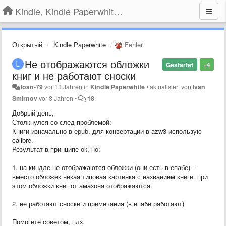
Kindle, Kindle Paperwhite, Kindle Voyage
Открытый
Kindle Paperwhite
Fehler
Не отображаются обложки
Gestartet
+4
книг и не работают сноски
loan-79
vor 13 Jahren
in
Kindle Paperwhite
•
aktualisiert von
Ivan
Smirnov
vor 8 Jahren
•
18
Добрый день,
Столкнулся со след проблемой:
Книги изначально в epub, для конвертации в azw3 использую
calibre.
Результат в принципе ок, но:
1. на киндле не отображаются обложки (они есть в епабе) -
вместо обложек некая типовая картинка с названием книги. при
этом обложки книг от амазона отображаются.
2. не работают сноски и примечания (в епабе работают)
Помогите советом, плз.