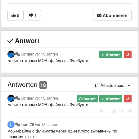
5
1
Abonnieren
Antwort
Kindler
vor 13 Jahren
Antwort
-3
Берите готовые MOBI-файлы на Флибусте.
Antworten
18
Älteste zuerst
Kindler
vor 13 Jahren
Gestartet
Antwort
-3
Берите готовые MOBI-файлы на Флибусте.
|
loan-79
vor 13 Jahren
моби-файлы с флибусты через один плохо выравнены по
правому краю.