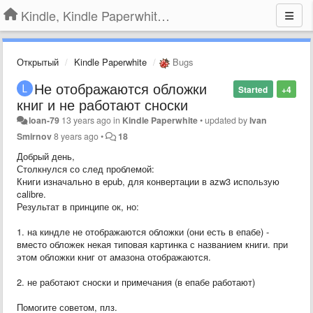
Kindle, Kindle Paperwhite, Kindle Voyage
Открытый
Kindle Paperwhite
Bugs
Не отображаются обложки
Started
+4
книг и не работают сноски
loan-79
13 years ago
in
Kindle Paperwhite
•
updated by
Ivan
Smirnov
8 years ago
•
18
Добрый день,
Столкнулся со след проблемой:
Книги изначально в epub, для конвертации в azw3 использую
calibre.
Результат в принципе ок, но:
1. на киндле не отображаются обложки (они есть в епабе) -
вместо обложек некая типовая картинка с названием книги. при
этом обложки книг от амазона отображаются.
2. не работают сноски и примечания (в епабе работают)
Помогите советом, плз.