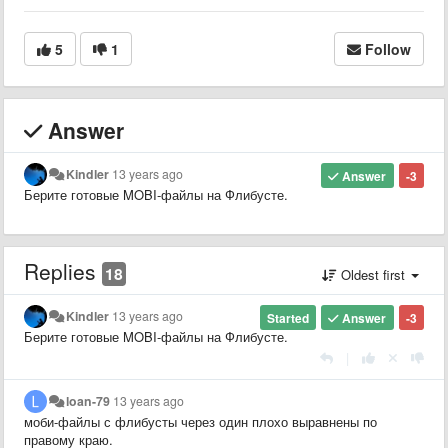
5
1
Follow
Answer
Kindler
13 years ago
Answer
-3
Берите готовые MOBI-файлы на Флибусте.
Replies
18
Oldest first
Kindler
13 years ago
Started
Answer
-3
Берите готовые MOBI-файлы на Флибусте.
|
loan-79
13 years ago
моби-файлы с флибусты через один плохо выравнены по
правому краю.