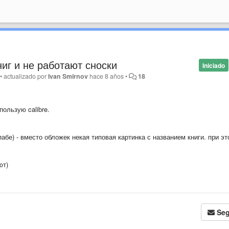
иг и не работают сноски
Iniciado
•
actualizado por
Ivan Smirnov
hace 8 años
•
18
пользую calibre.
пабе) - вместо обложек некая типовая картинка с названием книги. при э
ют)
Seg