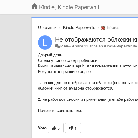
Kindle, Kindle Paperwhite, Kindle Voyage
Открытый
Kindle Paperwhite
Errores
Не отображаются обложки кн
loan-79
hace 13 años
en
Kindle Paperwhite
Добрый день,
Столкнулся со след проблемой:
Книги изначально в epub, для конвертации в azw3 ис
Результат в принципе ок, но:
1. на киндле не отображаются обложки (они есть в е
обложки книг от амазона отображаются.
2. не работают сноски и примечания (в епабе работа
Помогите советом, плз.
Voto
5
1