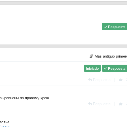
Respuesta
Más antiguo prime
Iniciado
Respuesta
Respuesta
|
выравнены по правому краю.
Respuesta
|
астье.
d/74425