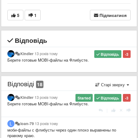
5
1
Підписатися
Відповідь
Kindler
13 років тому
Відповідь
-3
Берите готовые MOBI-файлы на Флибусте.
Відповіді
18
Старі зверху
Kindler
13 років тому
Started
Відповідь
-3
Берите готовые MOBI-файлы на Флибусте.
|
loan-79
13 років тому
моби-файлы с флибусты через один плохо выравнены по
правому краю.