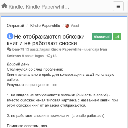
Kindle, Kindle Paperwhite, Kindle Voyage
Открытый
Kindle Paperwhite
Vead
Не отображаются обложки
Alustatud
+4
книг и не работают сноски
loan-79
13 aastat tagasi
Kindle Paperwhite
•
uuendaja
Ivan
Smirnov
8 aastat tagasi
•
18
Добрый день,
Столкнулся со след проблемой:
Книги изначально в epub, для конвертации в azw3 использую
calibre.
Результат в принципе ок, но:
1. на киндле не отображаются обложки (они есть в епабе) -
вместо обложек некая типовая картинка с названием книги. при
этом обложки книг от амазона отображаются.
2. не работают сноски и примечания (в епабе работают)
Помогите советом, плз.