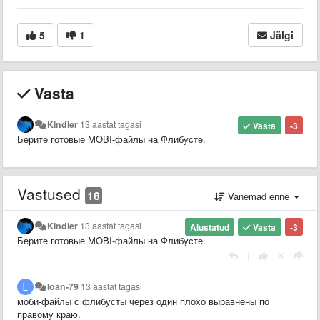
5
1
Jälgi
Vasta
Kindler
13 aastat tagasi
Vasta
-3
Берите готовые MOBI-файлы на Флибусте.
Vastused
18
Vanemad enne
Kindler
13 aastat tagasi
Alustatud
Vasta
-3
Берите готовые MOBI-файлы на Флибусте.
|
loan-79
13 aastat tagasi
моби-файлы с флибусты через один плохо выравнены по
правому краю.