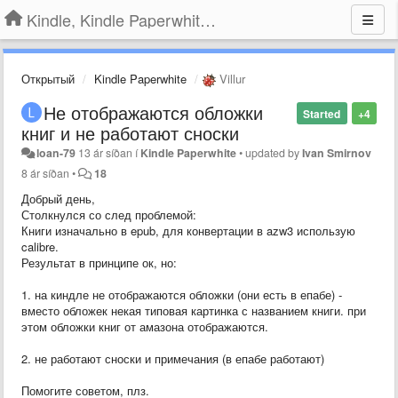
Kindle, Kindle Paperwhite, Kindle Voyage
Открытый
Kindle Paperwhite
Villur
Не отображаются обложки
Started
+4
книг и не работают сноски
loan-79
13 ár síðan
í
Kindle Paperwhite
•
updated by
Ivan Smirnov
8 ár síðan
•
18
Добрый день,
Столкнулся со след проблемой:
Книги изначально в epub, для конвертации в azw3 использую
calibre.
Результат в принципе ок, но:
1. на киндле не отображаются обложки (они есть в епабе) -
вместо обложек некая типовая картинка с названием книги. при
этом обложки книг от амазона отображаются.
2. не работают сноски и примечания (в епабе работают)
Помогите советом, плз.