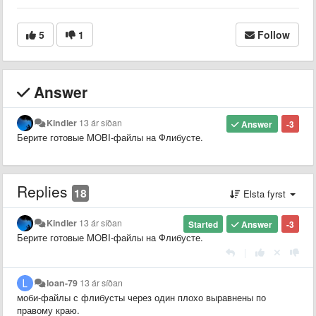
5
1
Follow
Answer
Kindler
13 ár síðan
Answer
-3
Берите готовые MOBI-файлы на Флибусте.
Replies
18
Elsta fyrst
Kindler
13 ár síðan
Started
Answer
-3
Берите готовые MOBI-файлы на Флибусте.
|
loan-79
13 ár síðan
моби-файлы с флибусты через один плохо выравнены по
правому краю.