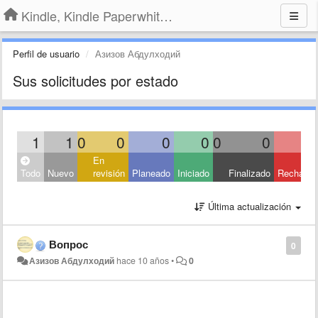
Kindle, Kindle Paperwhite, Kindle Voyage
Perfil de usuario
Азизов Абдулходий
Sus solicitudes por estado
1
1
0
0
0
0
0
0
En
Todo
Nuevo
revisión
Planeado
Iniciado
Finalizado
Rechaza
Última actualización
Вопрос
0
Азизов Абдулходий
hace 10 años
•
0