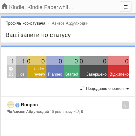
Kindle, Kindle Paperwhite, Kindle Voyage
Профіль користувача
Азизов Абдулходий
Ваші запити по статусу
1
1
0
0
0
0
0
0
0
Under
Всі
Нові
review
Planned
Started
Завершено
Відхилено
Нещодавно оновлені
Вопрос
0
Азизов Абдулходий
10 років тому
•
0