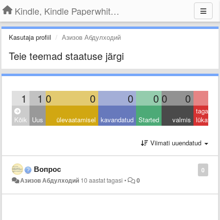
Kindle, Kindle Paperwhite, Kindle Voyage
Kasutaja profiil
Азизов Абдулходий
Teie teemad staatuse järgi
1
1
0
0
0
0
0
0
0
tagasi
Kõik
Uus
ülevaatamisel
kavandatud
Started
valmis
lükatud
Viimati uuendatud
Вопрос
0
Азизов Абдулходий
10 aastat tagasi
•
0