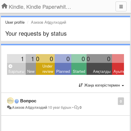
Kindle, Kindle Paperwhite, Kindle Voyage
User profile
Азизов Абдулходий
Your requests by status
1
1
0
0
0
0
0
0
Under
Барлығы
New
review
Planned
Started
Аяқталды
Ауытқыд
Жаңа өзгерістермен
Вопрос
0
Азизов Абдулходий
10 year бұрын
•
0