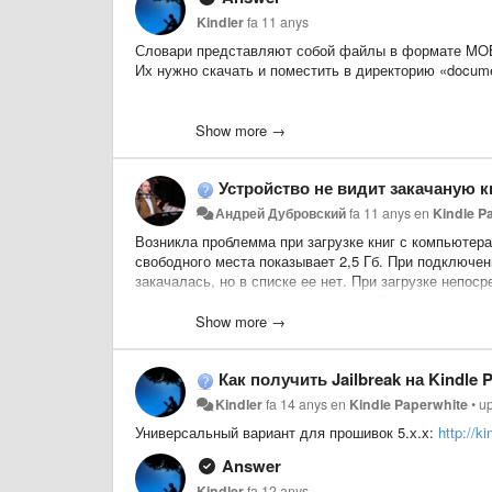
Kindler
fa 11 anys
Словари представляют собой файлы в формате MO
Их нужно скачать и поместить в директорию «docume
Новый большой англо-русский словарь (НБАР
Show more →
Русско-английский словарь Смирницкого
Русский толковый словарь Дмитриева
Устройство не видит закачаную к
Толковый словарь Ожегова-Шведовой
Андрей Дубровский
fa 11 anys
en
Kindle P
Толковый словарь Даля
Возникла проблемма при загрузке книг с компьютера 
свободного места показывает 2,5 Гб
. При подключени
Толковый словарь Ушакова
закачалась, но в списке ее нет. При загрузке непоср
Медицинская энциклопедия
пожалуйста, как решить проблему . Ранее при подкл
Show more →
Большой словарь иностранных слов издател
Longman Dictionary of Contemporary English 5th
Как получить Jailbreak на Kindle 
Webster's Third New International Dictionary, Un
Kindler
fa 14 anys
en
Kindle Paperwhite
•
u
Новый большой итальянско-русский словарь
Универсальный вариант для прошивок 5.х.х:
http://k
Универсальный русско-испанский словарь
Answer
Универсальный испано-русский словарь
Kindler
fa 12 anys