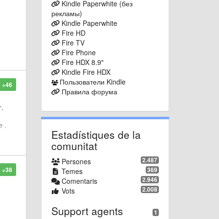
Kindle Paperwhite (без
рекламы)
Kindle Paperwhite
Fire HD
Fire TV
Fire Phone
Fire HDX 8.9"
Kindle Fire HDX
Пользователи Kindle
+46
Правила форума
г.
е ,
Estadístiques de la
comunitat
2.487
Persones
+38
369
Temes
2.946
Comentaris
2.008
Vots
Support agents
1