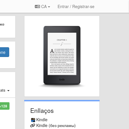
CA
Entrar / Registrar-se
 же
one
ats
+128
Enllaços
Kindle
Kindle (без рекламы)