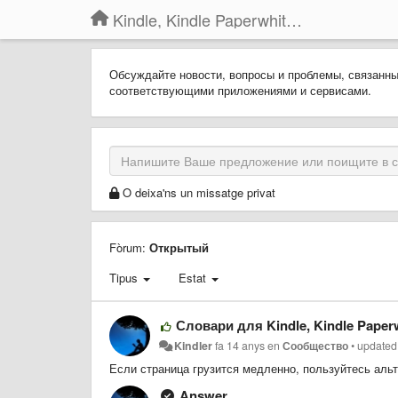
Kindle, Kindle Paperwhite, Kindle Voyage
Обсуждайте новости, вопросы и проблемы, связанн
соответствующими приложениями и сервисами.
O deixa'ns un missatge privat
Fòrum:
Открытый
Tipus
Estat
Словари для Kindle, Kindle Paperw
Kindler
fa 14 anys
en
Сообщество
•
updated
Если страница грузится медленно, пользуйтесь аль
Answer