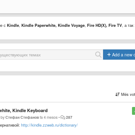
ые с
Kindle
,
Kindle Paperwhite,
Kindle Voyage
,
Fire HD(X)
,
Fire TV
, а так
Add a new 
Més vot
hite, Kindle Keyboard
 by
Стефан Стефанов
fa 4 mesos
•
287
тернативой:
http://kindle.zzweb.ru/dictionary/