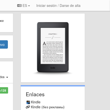
ES
Iniciar sesión / Darse de alta
 же
evo
dos
+128
Enlaces
Kindle
Kindle (без рекламы)