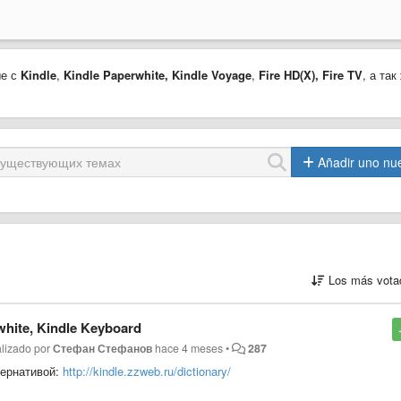
ые с
Kindle
,
Kindle Paperwhite,
Kindle Voyage
,
Fire HD(X)
,
Fire TV
, а так
Añadir uno nu
Los más vota
hite, Kindle Keyboard
alizado por
Стефан Стефанов
hace 4 meses
•
287
тернативой:
http://kindle.zzweb.ru/dictionary/