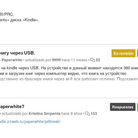
BI/PRC.
nts» диска «Kindle».
С)
нигу через USB.
En revisión
e Paperwhite
•
actualizado por
fffffff
hace 11 meses
•
52
на kindle через USB. На устройстве в данный момент находится 360 кни
и и загрузки книг через компьютер видно, что книга на устройство
едственно из браузера книги через wi-fi все работает отлично. Подскажит
ючении к компьютеру таких проблем не возникало.
ьства ИДДК
 Edition
Paperwhite?
Respuestas
abridged
•
actualizado por
Kristina Serpenta
hace 9 años
•
153
indle.zzweb.ru/paperwhite/jailbreak/