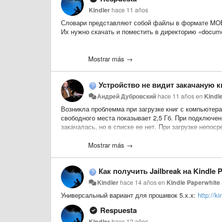
Kindler
hace 11 años
Словари представляют собой файлы в формате MO
Их нужно скачать и поместить в директорию «docume
Новый большой англо-русский словарь (НБАР
Mostrar más →
Русско-английский словарь Смирницкого
Русский толковый словарь Дмитриева
Устройство не видит закачаную к
Толковый словарь Ожегова-Шведовой
Андрей Дубровский
hace 11 años
en
Kindl
Толковый словарь Даля
Возникла проблемма при загрузке книг с компьютера 
свободного места показывает 2,5 Гб
. При подключени
Толковый словарь Ушакова
закачалась, но в списке ее нет. При загрузке непоср
Медицинская энциклопедия
пожалуйста, как решить проблему . Ранее при подкл
Mostrar más →
Большой словарь иностранных слов издател
Longman Dictionary of Contemporary English 5th
Как получить Jailbreak на Kindle 
Webster's Third New International Dictionary, Un
Kindler
hace 14 años
en
Kindle Paperwhite
Новый большой итальянско-русский словарь
Универсальный вариант для прошивок 5.х.х:
http://k
Универсальный русско-испанский словарь
Respuesta
Универсальный испано-русский словарь
Kindler
hace 12 años