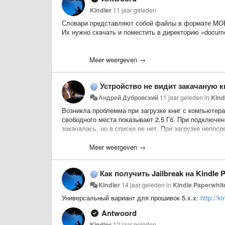
Kindler
11 jaar geleden
Словари представляют собой файлы в формате MO
Их нужно скачать и поместить в директорию «docume
Новый большой англо-русский словарь (НБАР
Meer weergeven →
Русско-английский словарь Смирницкого
Русский толковый словарь Дмитриева
Устройство не видит закачаную к
Толковый словарь Ожегова-Шведовой
Андрей Дубровский
11 jaar geleden
in
Kind
Толковый словарь Даля
Возникла проблемма при загрузке книг с компьютера 
свободного места показывает 2,5 Гб
. При подключени
Толковый словарь Ушакова
закачалась, но в списке ее нет. При загрузке непоср
Медицинская энциклопедия
пожалуйста, как решить проблему . Ранее при подкл
Meer weergeven →
Большой словарь иностранных слов издател
Longman Dictionary of Contemporary English 5th
Как получить Jailbreak на Kindle 
Webster's Third New International Dictionary, Un
Kindler
14 jaar geleden
in
Kindle Paperwhit
Новый большой итальянско-русский словарь
Универсальный вариант для прошивок 5.х.х:
http://k
Универсальный русско-испанский словарь
Antwoord
Универсальный испано-русский словарь
Kindler
12 jaar geleden