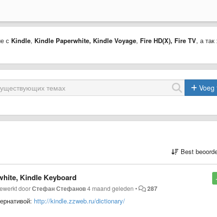
ые с
Kindle
,
Kindle Paperwhite,
Kindle Voyage
,
Fire HD(X)
,
Fire TV
, а так
Voeg 
Best beoorde
hite, Kindle Keyboard
gewerkt door
Стефан Стефанов
4 maand geleden
•
287
тернативой:
http://kindle.zzweb.ru/dictionary/