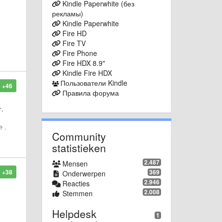
Kindle Paperwhite (без
рекламы)
Kindle Paperwhite
Fire HD
Fire TV
Fire Phone
Fire HDX 8.9"
Kindle Fire HDX
Пользователи Kindle
+46
Правила форума
г.
е ,
Community
statistieken
2.487
Mensen
+38
369
Onderwerpen
2.946
Reacties
2.008
Stemmen
Helpdesk
1