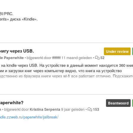
BI/PRC.
nts» диска «Kindle».
С)
нигу через USB.
Under review
le Paperwhite
•
bijgewerkt door
fffffff
11 maand geleden
•
52
на kindle через USB. На устройстве в данный момент находится 360 кни
и и загрузки книг через компьютер видно, что книга на устройство
едственно из браузера книги через wi-fi все работает отлично. Подскажит
ючении к компьютеру таких проблем не возникало.
ьства ИДДК
 Edition
Paperwhite?
Beantwoord
abridged
e
•
bijgewerkt door
Kristina Serpenta
9 jaar geleden
•
153
indle.zzweb.ru/paperwhite/jailbreak/