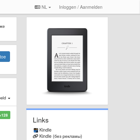
NL
Inloggen / Aanmelden
 же
toe
eld
+128
Links
Kindle
Kindle (без рекламы)