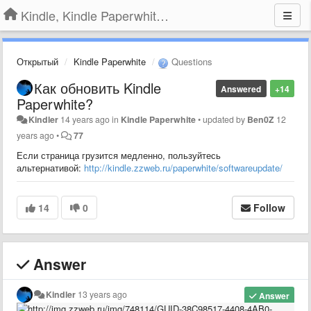
Kindle, Kindle Paperwhite, Kindle Voyage
Открытый
Kindle Paperwhite
Questions
Как обновить Kindle
Answered
+14
Paperwhite?
Kindler
14 years ago
in
Kindle Paperwhite
•
updated by
Ben0Z
12
years ago
•
77
Если страница грузится медленно, пользуйтесь
альтернативой:
http://kindle.zzweb.ru/paperwhite/softwareupdate/
14
0
Follow
Answer
Kindler
13 years ago
Answer