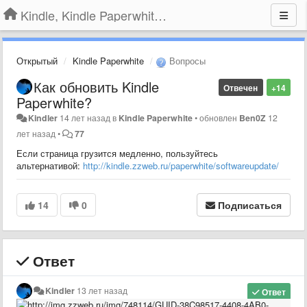
Kindle, Kindle Paperwhite, Kindle Voyage
Открытый
Kindle Paperwhite
Вопросы
Как обновить Kindle
Отвечен
+14
Paperwhite?
Kindler
14 лет назад
в
Kindle Paperwhite
•
обновлен
Ben0Z
12
лет назад
•
77
Если страница грузится медленно, пользуйтесь
альтернативой:
http://kindle.zzweb.ru/paperwhite/softwareupdate/
14
0
Подписаться
Ответ
Kindler
13 лет назад
Ответ