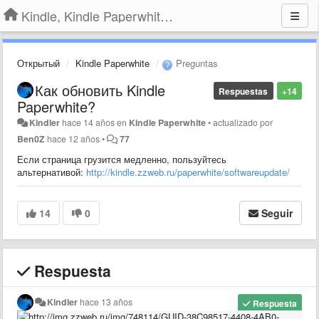
Kindle, Kindle Paperwhite, Kindle Voyage
Открытый
Kindle Paperwhite
Preguntas
Как обновить Kindle
Respuestas
+14
Paperwhite?
Kindler
hace 14 años
en
Kindle Paperwhite
•
actualizado por
Ben0Z
hace 12 años
•
77
Если страница грузится медленно, пользуйтесь
альтернативой:
http://kindle.zzweb.ru/paperwhite/softwareupdate/
14
0
Seguir
Respuesta
Kindler
hace 13 años
Respuesta