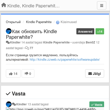
Kindle, Kindle Paperwhite, Kindle Voyage
Открытый
Kindle Paperwhite
Küsimused
Как обновить Kindle
Answered
+14
Paperwhite?
Kindler
14 aastat tagasi
Kindle Paperwhite
•
uuendaja
Ben0Z
12
aastat tagasi
•
77
Если страница грузится медленно, пользуйтесь
альтернативой:
http://kindle.zzweb.ru/paperwhite/softwareupdate/
14
0
Jälgi
Vasta
Kindler
13 aastat tagasi
Vasta