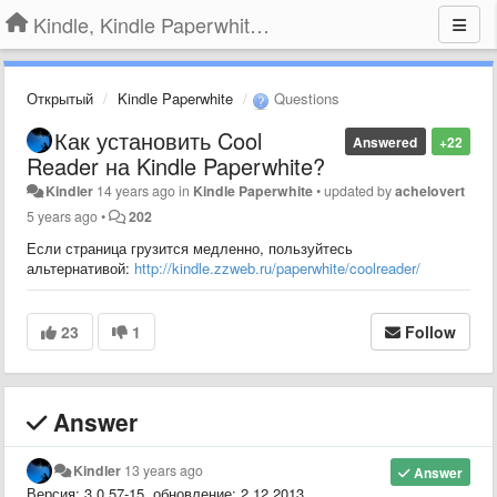
Kindle, Kindle Paperwhite, Kindle Voyage
Открытый
Kindle Paperwhite
Questions
Как установить Cool
Answered
+22
Reader на Kindle Paperwhite?
Kindler
14 years ago
in
Kindle Paperwhite
•
updated by
achelovert
5 years ago
•
202
Если страница грузится медленно, пользуйтесь
альтернативой:
http://kindle.zzweb.ru/paperwhite/coolreader/
23
1
Follow
Answer
Kindler
13 years ago
Answer
Версия: 3.0.57-15, обновление: 2.12.2013