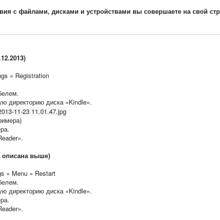
вия с файлами, дисками и устройствами вы совершаете на свой стр
12.2013)
gs » Registration
белем.
ую директорию диска «Kindle».
римера)
ра.
Reader».
а описана выше)
gs » Menu » Restart
белем.
ую директорию диска «Kindle».
ра.
Reader».