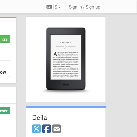
IS
Sign in / Sign up
+22
low
swer
Deila