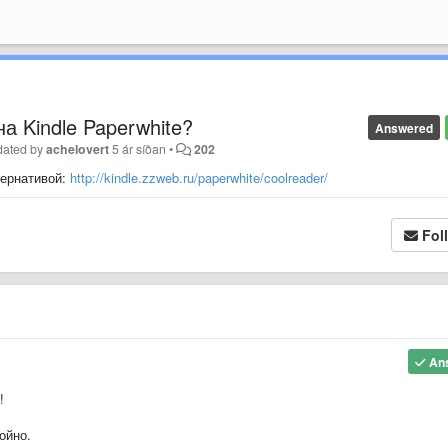
на Kindle Paperwhite?
Answered
dated by
achelovert
5 ár síðan
•
202
тернативой:
http://kindle.zzweb.ru/paperwhite/coolreader/
Fol
An
!
ойно.