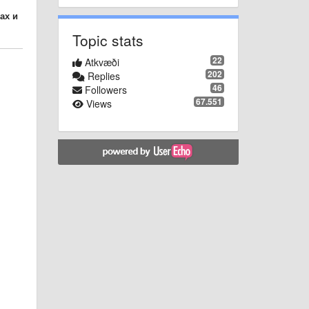
ах и
Topic stats
22
Atkvæði
202
Replies
46
Followers
67.551
Views