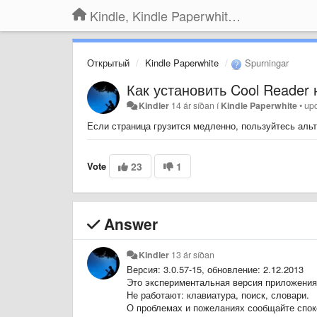
Kindle, Kindle Paperwhite, Kindle Voyage
Открытый
Kindle Paperwhite
Spurningar
Как установить Cool Reader 
Kindler
14 ár síðan
í
Kindle Paperwhite
•
up
Если страница грузится медленно, пользуйтесь аль
Vote
23
1
Answer
Kindler
13 ár síðan
Версия: 3.0.57-15, обновление: 2.12.2013
Это экспериментальная версия приложения
Не работают: клавиатура, поиск, словари.
О проблемах и пожеланиях сообщайте спок