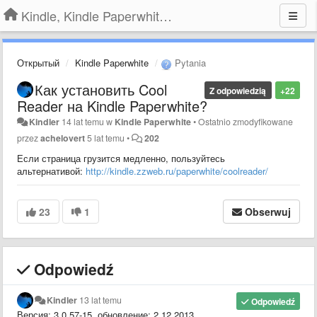
Kindle, Kindle Paperwhite, Kindle Voyage
Открытый
Kindle Paperwhite
Pytania
Как установить Cool
Z odpowiedzią
+22
Reader на Kindle Paperwhite?
Kindler
14 lat temu
w
Kindle Paperwhite
•
Ostatnio zmodyfikowane
przez
achelovert
5 lat temu
•
202
Если страница грузится медленно, пользуйтесь
альтернативой:
http://kindle.zzweb.ru/paperwhite/coolreader/
23
1
Obserwuj
Odpowiedź
Kindler
13 lat temu
Odpowiedź
Версия: 3.0.57-15, обновление: 2.12.2013