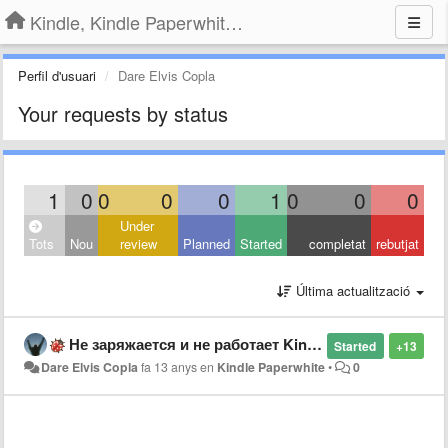
Kindle, Kindle Paperwhite, Kindle Voyage
Perfil d'usuari
Dare Elvis Copla
Your requests by status
1
0
0
0
0
1
0
0
0
Under
Tots
Nou
review
Planned
Started
completat
rebutjat
Última actualització
Не заряжается и не работает Kindle Paperwhite
Started
+13
Dare Elvis Copla
fa 13 anys
en
Kindle Paperwhite
•
0