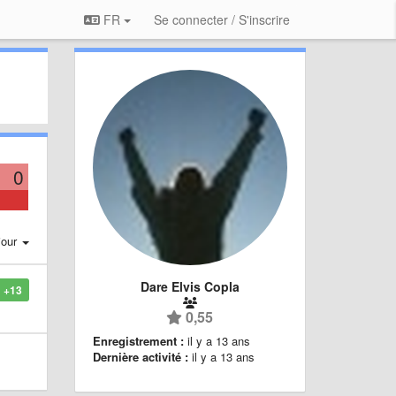
FR
Se connecter / S'inscrire
0
jour
Dare Elvis Copla
+13
0,55
Enregistrement :
il y a 13 ans
Dernière activité :
il y a 13 ans