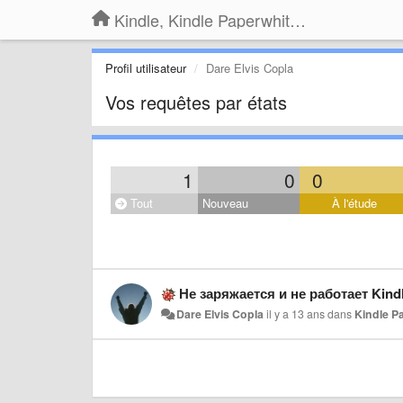
Kindle, Kindle Paperwhite, Kindle Voyage
Profil utilisateur
Dare Elvis Copla
Vos requêtes par états
1
0
0
Tout
Nouveau
À l'étude
Не заряжается и не работает Kind
Dare Elvis Copla
il y a 13 ans
dans
Kindle P