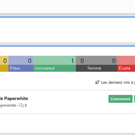
0
0
1
0
0
Prévu
Commencé
Terminé
Écarté
Les derniers mis à 
le Paperwhite
Commencé
aperwhite
•
0