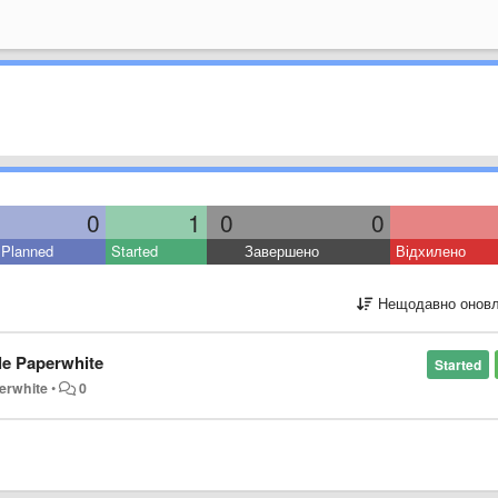
0
1
0
0
Planned
Started
Завершено
Відхилено
Нещодавно оновл
le Paperwhite
Started
erwhite
•
0