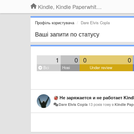
Kindle, Kindle Paperwhite, Kindle Voyage
Профіль користувача
Dare Elvis Copla
Ваші запити по статусу
1
0
0
0
Всі
Нові
Under review
Не заряжается и не работает Kind
Dare Elvis Copla
13 років тому
в
Kindle Pap