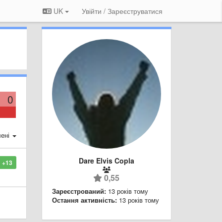
UK
Увійти / Зареєструватися
0
ені
Dare Elvis Copla
+13
0,55
Зареєстрований:
13 років тому
Остання активність:
13 років тому