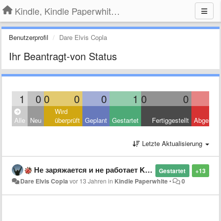
Kindle, Kindle Paperwhite, Kindle Voyage
Benutzerprofil
Dare Elvis Copla
Ihr Beantragt-von Status
1
0
0
0
0
1
0
0
Wird
Alle
Neu
überprüft
Geplant
Gestartet
Fertiggestellt
Abgelehn
Letzte Aktualisierung
Не заряжается и не работает Kindle Paperwhite
Gestartet
+13
Dare Elvis Copla
vor 13 Jahren
in
Kindle Paperwhite
•
0