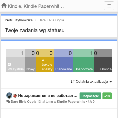
Kindle, Kindle Paperwhite, Kindle Voyage
Profil użytkownika
Dare Elvis Copla
Twoje zadania wg statusu
1
0
0
0
0
1
0
0
w
trakcie
Wszystkie
Nowy
analizy
Planowane
Rozpoczęte
Ukończony
Ostatnia aktualizacja
Не заряжается и не работает Kindle Paperwhite
Rozpoczęte
+13
Dare Elvis Copla
13 lat temu
w
Kindle Paperwhite
•
0