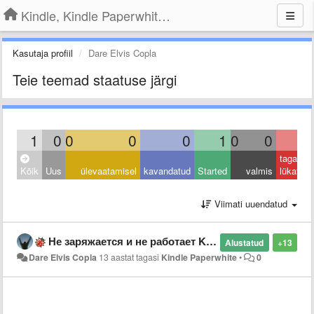
Kindle, Kindle Paperwhite, Kindle Voyage
Kasutaja profiil
Dare Elvis Copla
Teie teemad staatuse järgi
1
0
0
0
0
1
0
0
0
tagasi
Kõik
Uus
ülevaatamisel
kavandatud
Started
valmis
lükatud
Viimati uuendatud
Не заряжается и не работает Kindle Paperwhite
Alustatud
+13
Dare Elvis Copla
13 aastat tagasi
Kindle Paperwhite
•
0