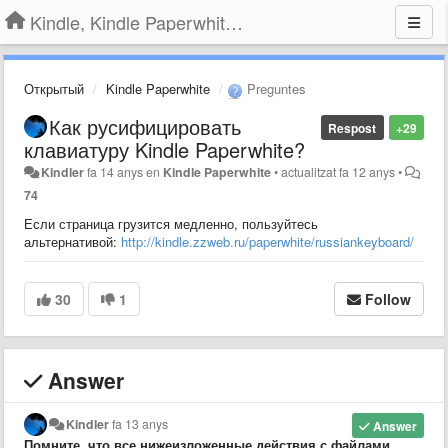
Kindle, Kindle Paperwhite, Kindle Voyage
Открытый
Kindle Paperwhite
Preguntes
Как русифицировать
Respost
+29
клавиатуру Kindle Paperwhite?
Kindler
fa 14 anys
en
Kindle Paperwhite
•
actualitzat
fa 12 anys
•
74
Если страница грузится медленно, пользуйтесь
альтернативой:
http://kindle.zzweb.ru/paperwhite/russiankeyboard/
30
1
Follow
Answer
Kindler
fa 13 anys
Answer
Помните, что все нижеизложенные действия с файлами,