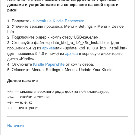
дисками и устройствами вы совершаете на свой страх и
риск!
1. Получите
Jailbreak на Kindle Paperwhite
2. Уточните версию прошивки: Menu » Settings » Menu » Device
Info
2. Подключите ридер к компьютеру USB-кабелем.
3. Скопируйте файл «update_kbd_ru_1.0_k5x_install.bin» (для
прошивки 5.4.2) из
архива
или «update_kbd_ru_0.9_k5x_install.bin»
(для прошивок 5.4.0 и ниже) из
архива
в корневую директорию
диска «Kindle».
4. Отключите
Kindle Paperwhite
от компьютера.
5. Обновите: Menu » Settings » Menu » Update Your Kindle
Долгое нажатие
«й» — символы верхнего ряда десктопной клавиатуры;
«ъ» — скобки и слэши;
«е» — ё, é, є;
«.» — пунктуация.
Источник