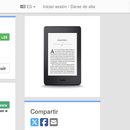
ES
Iniciar sesión / Darse de alta
+29
uir
esta
Compartir
ах и