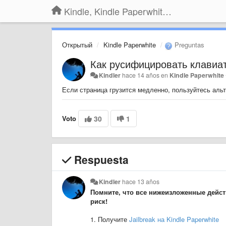
Kindle, Kindle Paperwhite, Kindle Voyage
Открытый
Kindle Paperwhite
Preguntas
Как русифицировать клавиат
Kindler
hace 14 años
en
Kindle Paperwhite
Если страница грузится медленно, пользуйтесь аль
Voto
30
1
Respuesta
Kindler
hace 13 años
Помните, что все нижеизложенные дейст
риск!
1. Получите
Jailbreak на Kindle Paperwhite