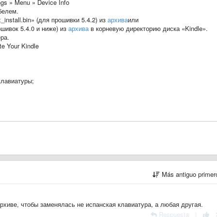
gs » Menu » Device Info
белем.
install.bin» (для прошивки 5.4.2) из
архива
или
ошивок 5.4.0 и ниже) из
архива
в корневую директорию диска «Kindle».
ра.
e Your Kindle
клавиатуры;
Más antiguo prime
архиве, чтобы заменялась не испанская клавиатура, а любая другая.
Respuesta
|