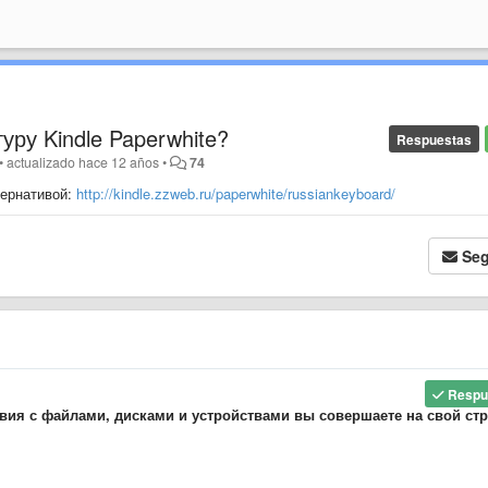
уру Kindle Paperwhite?
Respuestas
•
actualizado
hace 12 años
•
74
тернативой:
http://kindle.zzweb.ru/paperwhite/russiankeyboard/
Seg
Respu
вия с файлами, дисками и устройствами вы совершаете на свой стр