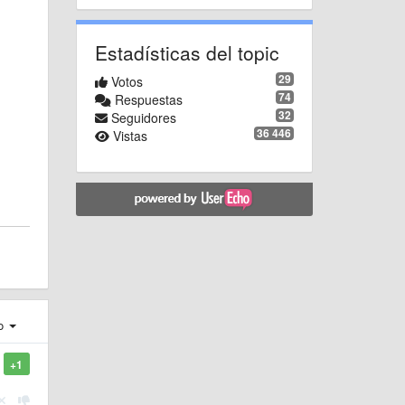
Estadísticas del topic
29
Votos
74
Respuestas
32
Seguidores
36 446
Vistas
ro
+1