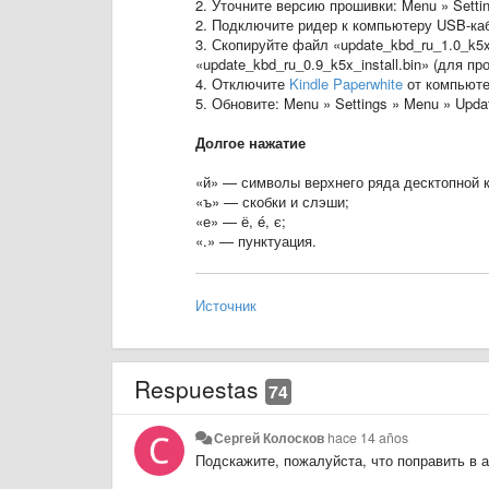
2. Уточните версию прошивки: Menu » Settin
2. Подключите ридер к компьютеру USB-ка
3. Скопируйте файл «update_kbd_ru_1.0_k5x_
«update_kbd_ru_0.9_k5x_install.bin» (для пр
4. Отключите
Kindle Paperwhite
от компьюте
5. Обновите: Menu » Settings » Menu » Updat
Долгое нажатие
«й» — символы верхнего ряда десктопной 
«ъ» — скобки и слэши;
«е» — ё, é, є;
«.» — пунктуация.
Источник
Respuestas
74
Сергей Колосков
hace 14 años
​Подскажите, пожалуйста, что поправить в 