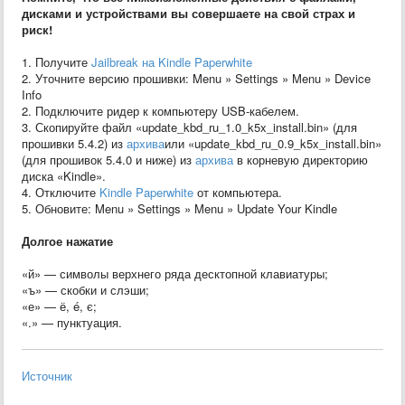
дисками и устройствами вы совершаете на свой страх и
риск!
1. Получите
Jailbreak на Kindle Paperwhite
2. Уточните версию прошивки: Menu » Settings » Menu » Device
Info
2. Подключите ридер к компьютеру USB-кабелем.
3. Скопируйте файл «update_kbd_ru_1.0_k5x_install.bin» (для
прошивки 5.4.2) из
архива
или «update_kbd_ru_0.9_k5x_install.bin»
(для прошивок 5.4.0 и ниже) из
архива
в корневую директорию
диска «Kindle».
4. Отключите
Kindle Paperwhite
от компьютера.
5. Обновите: Menu » Settings » Menu » Update Your Kindle
Долгое нажатие
«й» — символы верхнего ряда десктопной клавиатуры;
«ъ» — скобки и слэши;
«е» — ё, é, є;
«.» — пунктуация.
Источник