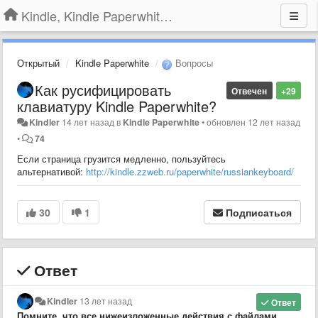
Kindle, Kindle Paperwhite, Kindle Voyage
Открытый
Kindle Paperwhite
Вопросы
Как русифицировать
Отвечен
+29
клавиатуру Kindle Paperwhite?
Kindler
14 лет назад
в
Kindle Paperwhite
•
обновлен
12 лет назад
•
74
Если страница грузится медленно, пользуйтесь
альтернативой:
http://kindle.zzweb.ru/paperwhite/russiankeyboard/
30
1
Подписаться
Ответ
Kindler
13 лет назад
Ответ
Помните, что все нижеизложенные действия с файлами,