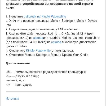
дисками и устройствами вы совершаете на свой страх и
риск!
1. Получите
Jailbreak на Kindle Paperwhite
2. Уточните версию прошивки: Menu » Settings » Menu » Device
Info
2. Подключите ридер к компьютеру USB-кабелем.
3. Скопируйте файл «update_kbd_ru_1.0_k5x_install.bin» (для
прошивки 5.4.2) из
архива
или «update_kbd_ru_0.9_k5x_install.bin»
(для прошивок 5.4.0 и ниже) из
архива
в корневую директорию
диска «Kindle».
4. Отключите
Kindle Paperwhite
от компьютера.
5. Обновите: Menu » Settings » Menu » Update Your Kindle
Долгое нажатие
«й» — символы верхнего ряда десктопной клавиатуры;
«ъ» — скобки и слэши;
«е» — ё, é, є;
«.» — пунктуация.
Источник