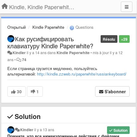
Kindle, Kindle Paperwhite, Kindle Voyage
Открытый
Kindle Paperwhite
Questions
Как русифицировать
Résolu
+29
клавиатуру Kindle Paperwhite?
Kindler
il y a 14 ans
dans
Kindle Paperwhite
•
mis à jour
il y a 12
ans
•
74
Если страница грузится медленно, пользуйтесь
альтернативой:
http://kindle.zzweb.ru/paperwhite/russiankeyboard/
30
1
S'abonner
Solution
Kindler
il y a 13 ans
Solution
Помните, что все нижеизложенные действия с файлами,