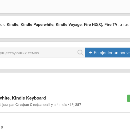
ые с
Kindle
,
Kindle Paperwhite,
Kindle Voyage
,
Fire HD(X)
,
Fire TV
, а так
En ajouter un nouv
hite, Kindle Keyboard
à jour par
Стефан Стефанов
il y a 4 mois
•
287
0