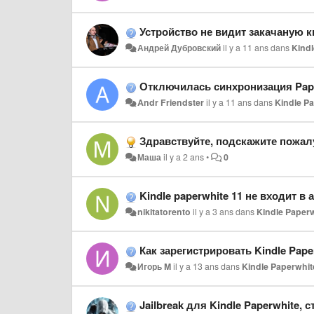
Устройство не видит закачаную к
Андрей Дубровский
il y a 11 ans
dans
Kind
Отключилась синхронизация Paper
Andr Friendster
il y a 11 ans
dans
Kindle P
Здравствуйте, подскажите пожалуйста, может вы сталкивались с такой проблемой. Не могу зарегис
Маша
il y a 2 ans
•
0
Kindle paperwhite 11 не входит в
nikitatorento
il y a 3 ans
dans
Kindle Paper
Как зарегистрировать Kindle Pape
Игорь M
il y a 13 ans
dans
Kindle Paperwhit
Jailbreak для Kindle Paperwhite, 