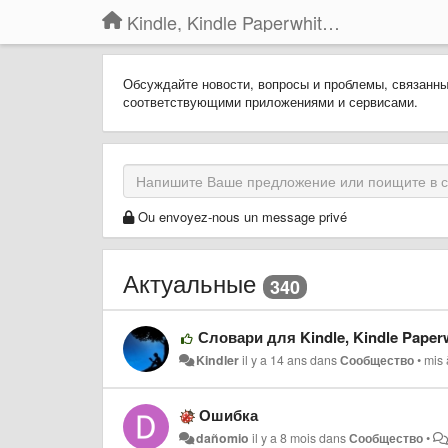
Kindle, Kindle Paperwhite, Kindle Voyage
Обсуждайте новости, вопросы и проблемы, связанн
соответствующими приложениями и сервисами.
Ou envoyez-nous un message privé
Актуальные
340
Словари для Kindle, Kindle Paperw
Kindler
il y a 14 ans
dans
Сообщество
•
mis 
Ошибка
dañomio
il y a 8 mois
dans
Сообщество
•