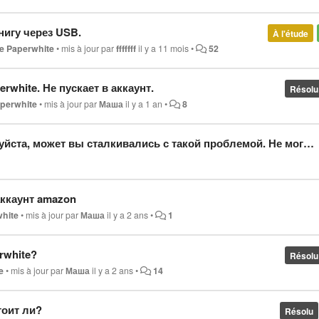
нигу через USB.
À l'étude
le Paperwhite
•
mis à jour par
fffffff
il y a 11 mois
•
52
white. Не пускает в аккаунт.
Résolu
aperwhite
•
mis à jour par
Маша
il y a 1 an
•
8
трировать kindle. При регистрации почты пишет "введенные вами данные не соответствуют учетной записи amazon" хотя все данные ввожу верно (пароль и почту) не знаю
 аккаунт amazon
white
•
mis à jour par
Маша
il y a 2 ans
•
1
rwhite?
Résolu
e
•
mis à jour par
Маша
il y a 2 ans
•
14
стоит ли?
Résolu