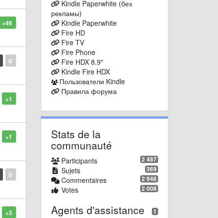
Kindle Paperwhite (без
рекламы)
Kindle Paperwhite
+46
Fire HD
Fire TV
Fire Phone
0
Fire HDX 8.9"
Kindle Fire HDX
Пользователи Kindle
Правила форума
+1
Stats de la
+1
communauté
2 487
Participants
369
Sujets
0
2 946
Commentaires
2 008
Votes
Agents d'assistance
1
+3