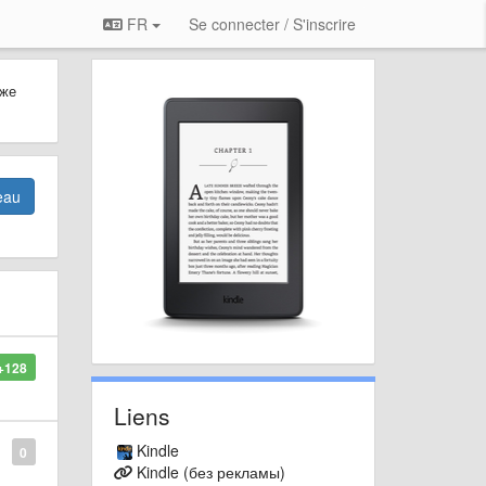
FR
Se connecter / S'inscrire
 же
eau
+128
Liens
Kindle
0
Kindle (без рекламы)