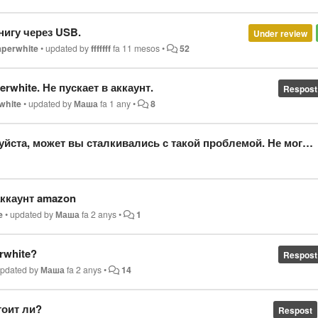
нигу через USB.
Under review
aperwhite
•
updated by
fffffff
fa 11 mesos
•
52
white. Не пускает в аккаунт.
Respost
white
•
updated by
Маша
fa 1 any
•
8
трировать kindle. При регистрации почты пишет "введенные вами данные не соответствуют учетной записи amazon" хотя все данные ввожу верно (пароль и почту) не знаю
 аккаунт amazon
e
•
updated by
Маша
fa 2 anys
•
1
rwhite?
Respost
pdated by
Маша
fa 2 anys
•
14
стоит ли?
Respost