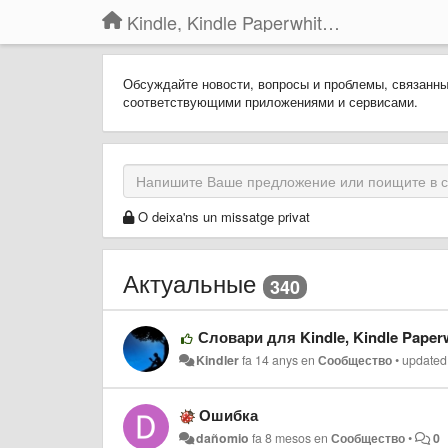
Kindle, Kindle Paperwhite, Kindle Voyage
Обсуждайте новости, вопросы и проблемы, связанн
соответствующими приложениями и сервисами.
O deixa'ns un missatge privat
Актуальные
340
Словари для Kindle, Kindle Paperw
Kindler
fa 14 anys
en
Сообщество
•
updated
Ошибка
dañomio
fa 8 mesos
en
Сообщество
•
0