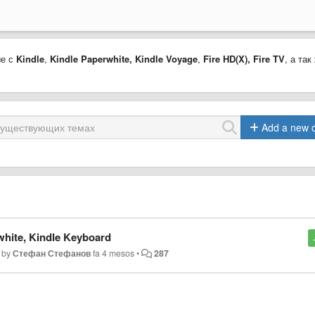
ые с
Kindle
,
Kindle Paperwhite,
Kindle Voyage
,
Fire HD(X)
,
Fire TV
, а так
Add a new 
hite, Kindle Keyboard
 by
Стефан Стефанов
fa 4 mesos
•
287