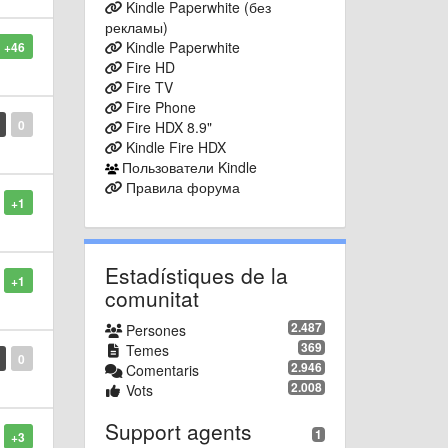
Kindle Paperwhite (без
рекламы)
Kindle Paperwhite
+46
Fire HD
Fire TV
Fire Phone
0
Fire HDX 8.9"
Kindle Fire HDX
Пользователи Kindle
Правила форума
+1
Estadístiques de la
+1
comunitat
2.487
Persones
369
Temes
0
2.946
Comentaris
2.008
Vots
Support agents
1
+3