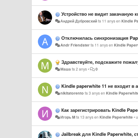
Устройство не видит закачаную к
Андрей Дубровский
fa 11 anys
en
Kindle P
Отключилась синхронизация Paper
Andr Friendster
fa 11 anys
en
Kindle Paper
Здравствуйте, подскажите пожалуйста, может вы сталкивались с такой проблемой. Не могу зарегис
Маша
fa 2 anys
•
0
Kindle paperwhite 11 не входит в
nikitatorento
fa 3 anys
en
Kindle Paperwhit
Как зарегистрировать Kindle Pape
Игорь M
fa 13 anys
en
Kindle Paperwhite
•
u
Jailbreak для Kindle Paperwhite, 