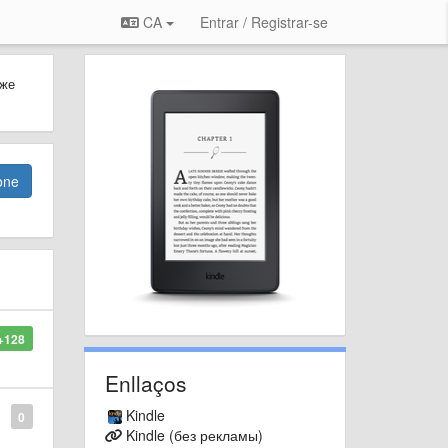
CA
Entrar / Registrar-se
 же
one
+128
Enllaços
Kindle
0
Kindle (без рекламы)